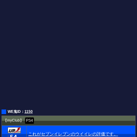
WE鬼ID：
1150
【myClub】
PS4
これがセブンイレブンのウイイレの評価です。
★