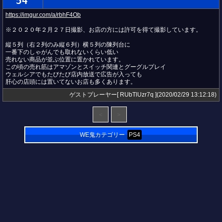
54
https://imgur.com/a/rbhF4Ob
※２０２０年２月２７日撮影、お店の方には許可を得て撮影しています。
縦５列（右２列のみ縦６列）横５列の陳列台に
一番下のしゃがんでも取れないくらい低い
売れない商品が並ぶ位置に置かれています。
この頃の売れ筋はアマゾンとスイッチ関連とグーグルプレイ
ウェルシアでもたびたび店内放送で広告が入っても
肝心の店頭には置いてないお店も多くあります。
ゲストプレーヤー[ RUbTlUzr7q ](2020/02/29 13:12:18)
＜
＞
WE鬼カテゴリー
PS4