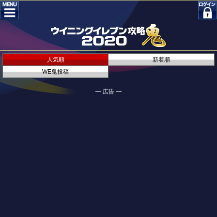
人気順
新着順
WE鬼投稿
━ 広告 ━