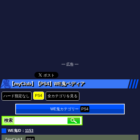
━ 広告 ━
【myClub】【PS4】WE鬼ペディア
PS4
ハード指定なし
全カテゴリを見る
WE鬼カテゴリー
PS4
検索
WE鬼ID：
1153
【myClub】
PS4