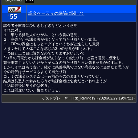
課金ゲー云々の議論に関して
55
★
課金者を露骨にひいきしすぎなどという意見
それに対し
１．単なる貧乏人のひがみ、という旨の意見、
２．商売だから課金者が強くなって当たり前という意見、
３．FIFAの課金はもっとエグイというわざと逸らした意見
大きく分けて大体こんな感じの3つの意見が出される。
一つ目と三つ目は論外なのでひとまずおいといて
2つ目の商売だから課金者が強くなって当たり前、と言う意見に便乗し
慈善事業じゃないんだからそんなの当たり前と言い張る意見が必ず出る。
しかしそれはもう古い。確かに慈善事業ではない商売なのは当然だと思うが
今の時代はサービスもよくて当たり前。
コナミの課金システムは一昔前のもののままといっていい。
結局は貧乏人の僻みだろうが無課金者は乞食だといわれようが
「結局最後に笑うのは乞食。」
これは間違いない。格言といえる。
ゲストプレーヤー[ Rb_jcMMds9 ](2020/02/29 19:47:21)