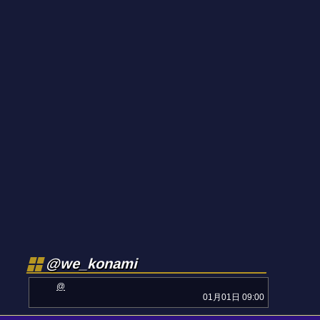
@we_konami
@
01月01日 09:00