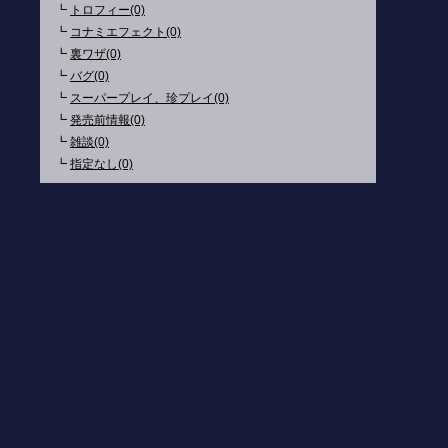
┗
トロフィー(0)
┗
コナミエフェクト(0)
┗
裏ワザ(0)
┗
バグ(0)
┗
スーパープレイ、珍プレイ(0)
┗
発売前情報(0)
┗
雑談(0)
┗
指定なし(0)