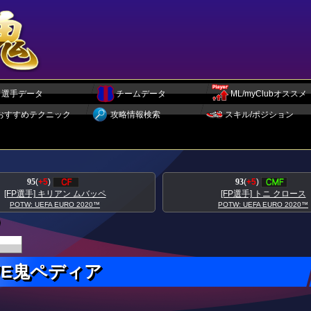
選手データ
チームデータ
ML/myClubオススメ
おすすめテクニック
攻略情報検索
スキル/ポジション
95
(
+5
)
93
(
+5
)
[FP選手] キリアン ムバッペ
[FP選手] トニ クロース
POTW: UEFA EURO 2020™
POTW: UEFA EURO 2020™
WE鬼ペディア