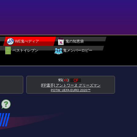
WE鬼ぺディア
鬼の知恵袋
ベストイレブン
鬼メンバーロビー
95
(
+5
)
[FP選手] アントワーヌ グリーズマン
POTW: UEFA EURO 2020™