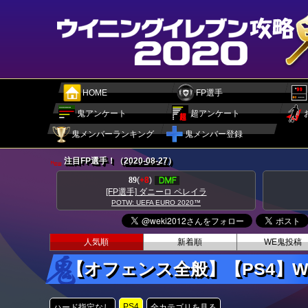
HOME
FP選手
鬼アンケート
超アンケート
鬼メンバーランキング
鬼メンバー登録
注目FP選手！（
2020-08-27
）
89
(
+8
)
[FP選手] ダニーロ ペレイラ
POTW: UEFA EURO 2020™
人気順
新着順
WE鬼投稿
【オフェンス全般】【PS4】
PS4
ハード指定なし
全カテゴリを見る