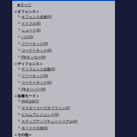
★すべて
＜オフェンス＞
┗
オフェンス全般(0)
┗
ドリブル(0)
┗
シュート(0)
┗
パス(0)
┗
フリーキック(0)
┗
コーナーキック(0)
┗
PKキッカー(0)
＜ディフェンス＞
┗
ディフェンス全般(0)
┗
フリーキック(0)
┗
コーナーキック(0)
┗
PKキーパー(0)
＜各種モード＞
┗
myClub(2)
┗
マスターリーグオフライン(2)
┗
ビカムアレジェンド(0)
┗
ステップアップチュートリアル(0)
┗
モードその他(0)
＜その他＞